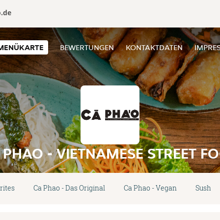
o.de
MENÜKARTE
BEWERTUNGEN
KONTAKTDATEN
IMPRE
 PHAO - VIETNAMESE STREET F
rites
Ca Phao - Das Original
Ca Phao - Vegan
Sushi -