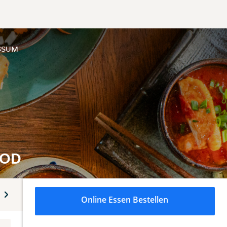
SSUM
OOD
 Tapas
Sushi - Maki
Sushi - Nigiri
Sushi - Sashimi
Online Essen Bestellen