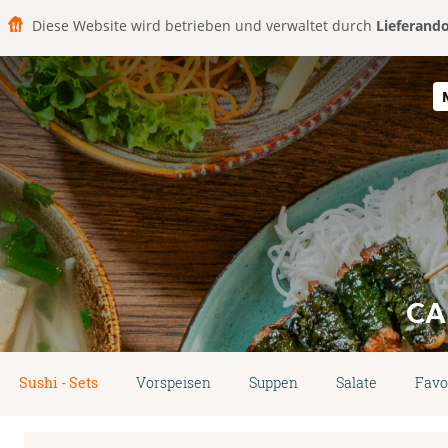
Diese Website wird betrieben und verwaltet durch
Lieferand
CA
Sushi - Sets
Vorspeisen
Suppen
Salate
Favo